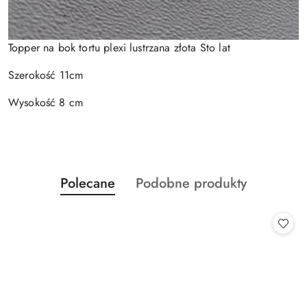
Topper na bok tortu plexi lustrzana złota Sto lat
Szerokość 11cm
Wysokość 8 cm
Produkty
Produkty
Polecane
Podobne produkty
Pomiń karuzelę produktów
o
o
statusie:
statusie: