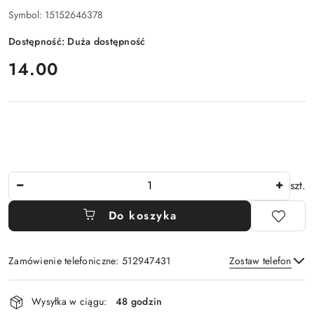
Symbol:
15152646378
Dostępność:
Duża dostępność
cena:
14.00
Ilość
szt.
Do koszyka
Zamówienie telefoniczne: 512947431
Zostaw telefon
Dostępność
Wysyłka w ciągu:
48 godzin
i