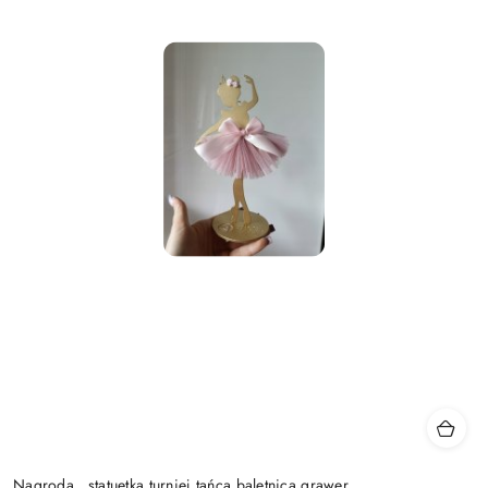
Nagroda , statuetka turniej tańca,baletnica grawer