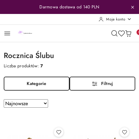
Przejdź do treści głównej
Przejdź do wyszukiwarki
Przejdź do moje konto
Przejdź do menu głównego
Przejdź do stopki
Darmowa dostawa od 140 PLN
Moje konto
Rocznica Ślubu
Liczba produktów:
7
Kategorie
Filtruj
Zastosowano
Sortuj
według
sortowanie:
Najnowsze.