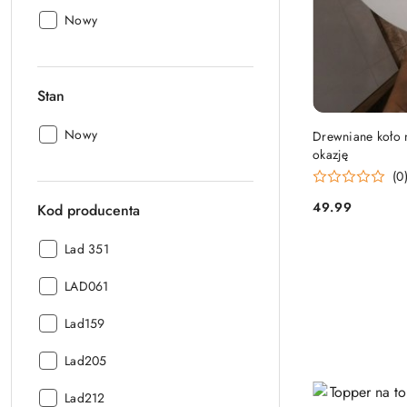
Stan:
Nowy
Stan
Stan:
Nowy
Drewniane koło n
okazję
(0
49.99
Kod producenta
Cena:
Kod
Lad 351
producenta:
Kod
LAD061
producenta:
Kod
Lad159
producenta:
Kod
Lad205
producenta:
Kod
Lad212