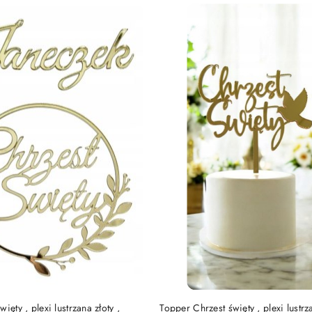
DO KOSZYKA
DO KOSZYKA
ięty , plexi lustrzana złoty ,
Topper Chrzest święty , plexi lustrza