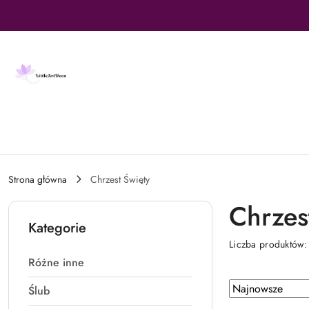
Przejdź do treści głównej
Przejdź do wyszukiwarki
Przejdź do moje konto
Przejdź do menu głównego
Przejdź do stopki
Strona główna
Chrzest Święty
Chrzes
Kategorie
Liczba produktów
Różne inne
Zastosowano
Sortuj
Ślub
według
sortowanie: