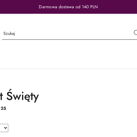
Darmowa dostawa od 140 PLN
t Święty
:
25