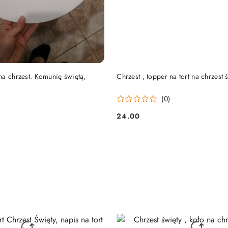
DO KOSZYKA
DO KOSZYKA
a chrzest. Komunię świętą,
Chrzest , topper na tort na chrzest ś
)
(0)
24.00
Cena: