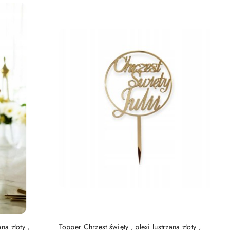
DO KOSZYKA
na złoty ,
Topper Chrzest święty , plexi lustrzana złoty ,