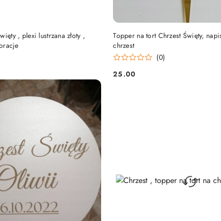
DO KOSZYKA
DO KOSZYKA
ięty , plexi lustrzana złoty ,
Topper na tort Chrzest Święty, napis
koracje
chrzest
)
(0)
25.00
Cena: