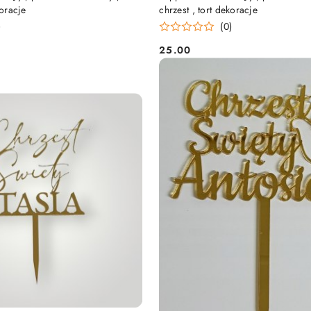
koracje
chrzest , tort dekoracje
)
(0)
25.00
Cena: