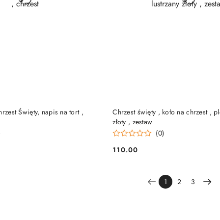
DO KOSZYKA
DO KOSZYKA
rzest Święty, napis na tort ,
Chrzest święty , koło na chrzest , pl
złoty , zestaw
)
(0)
110.00
Cena:
1
2
3