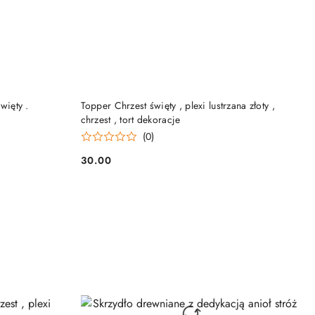
DO KOSZYKA
więty .
Topper Chrzest święty , plexi lustrzana złoty ,
chrzest , tort dekoracje
(0)
30.00
Cena: