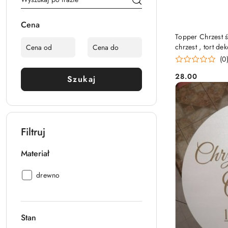
Cena
Topper Chrzest św
chrzest , tort de
(0
28.00
Szukaj
Cena:
Filtruj
Materiał
Materiał:
drewno
Stan