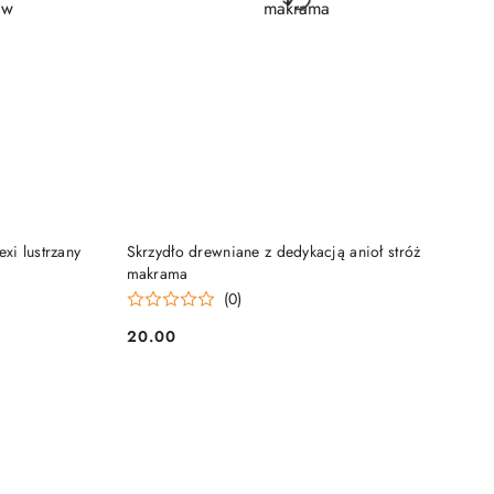
DO KOSZYKA
exi lustrzany
Skrzydło drewniane z dedykacją anioł stróż
makrama
(0)
20.00
Cena: