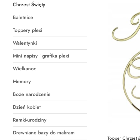
Chrzest Święty
Najnowsze.
Baletnice
Toppery plexi
Walentynki
Mini napisy i grafika plexi
Wielkanoc
Memory
Boże narodzenie
Dzień kobiet
Ramki-urodziny
Drewniane bazy do makram
Topper Chrzest św