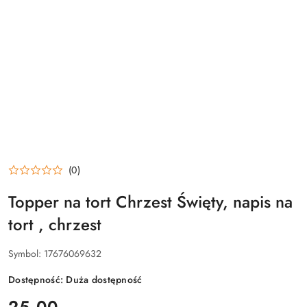
(0)
Topper na tort Chrzest Święty, napis na
tort , chrzest
Symbol:
17676069632
Dostępność:
Duża dostępność
cena:
25.00