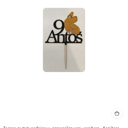
Topper na tort urodzinowy, personalizowany, capibara . Kapibara