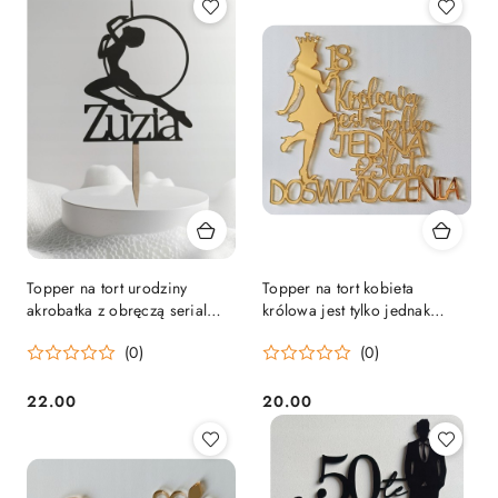
Topper na tort urodziny
Topper na tort kobieta
akrobatka z obręczą serial
królowa jest tylko jednak
hoop imię
korona 18 30 40 50 Złoty
(0)
(0)
22.00
20.00
Cena:
Cena: