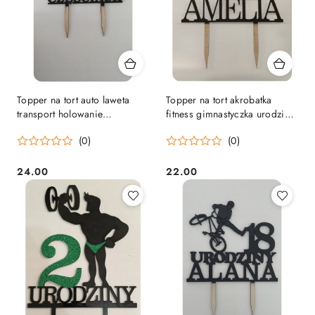
Topper na tort auto laweta
Topper na tort akrobatka
transport holowanie
fitness gimnastyczka urodziny
pojazdów, topper dla niego
topper
(0)
(0)
24.00
22.00
Cena:
Cena: