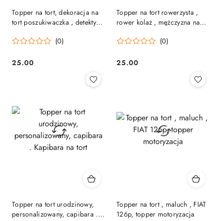
Topper na tort, dekoracja na
Topper na tort rowerzysta ,
tort poszukiwaczka , detektyw
rower kolaż , mężczyzna na
, kobieta z lupą
rowerze, pleksa
(0)
(0)
25.00
25.00
Cena:
Cena:
Topper na tort urodzinowy,
Topper na tort , maluch , FIAT
personalizowany, capibara .
126p, topper motoryzacja