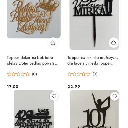
Topper dekor na bok tortu
Topper na tort dla mężczyzn,
pleksy złotej padłaś powstan
dla faceta , męski topper
korona
pleksa czarna połysk
(0)
(0)
17.00
22.99
Cena:
Cena: