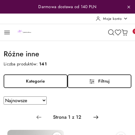
Przejdź do treści głównej
Przejdź do wyszukiwarki
Przejdź do moje konto
Przejdź do menu głównego
Przejdź do stopki
Darmowa dostawa od 140 PLN
Moje konto
Różne inne
Liczba produktów:
141
Kategorie
Filtruj
Zastosowano
Sortuj
według
sortowanie:
Najnowsze.