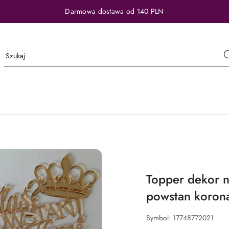
Darmowa dostawa od 140 PLN
Topper dekor na
powstan koron
Symbol:
17748772021