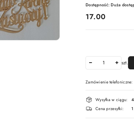
Dostępność:
Duża dostę
cena:
17.00
Ilość
szt.
Zamówienie telefoniczne
Dostępność
Wysyłka w ciągu:
4
i
Cena przesyłki:
1
dostawa