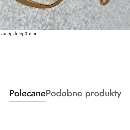
trzanej złotej 3 mm
Produkty
Produkty
Polecane
Podobne produkty
o
o
statusie:
statusie: