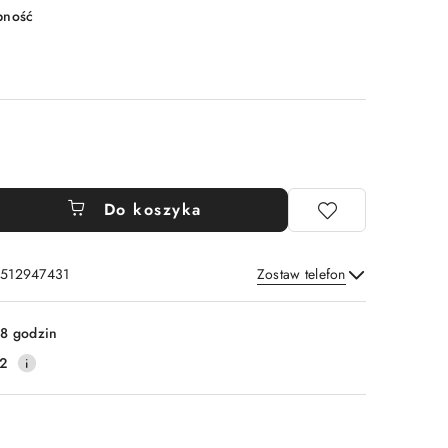
pność
Do koszyka
: 512947431
Zostaw telefon
Wyślij
8 godzin
2