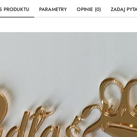
S PRODUKTU
PARAMETRY
OPINIE (0)
ZADAJ PYT