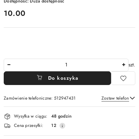
Dostępność:
Duża dostępność
cena:
10.00
Ilość
szt.
Do koszyka
Zamówienie telefoniczne: 512947431
Zostaw telefon
Dostępność
Wysyłka w ciągu:
48 godzin
i
Wyślij
Cena przesyłki:
12
dostawa