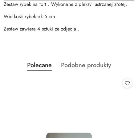
Zestaw rybek na tort . Wykonane z pleksy lustrzanej złotej.
Wielkość rybek ok 6 cm
Zestaw zawiera 4 sztuki ze zdjęcia .
Produkty
Produkty
Polecane
Podobne produkty
Pomiń karuzelę produktów
o
o
statusie:
statusie: