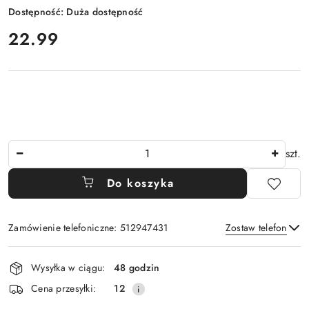
Dostępność:
Duża dostępność
cena:
22.99
Ilość
szt.
Do koszyka
Zamówienie telefoniczne: 512947431
Zostaw telefon
Dostępność
Wysyłka w ciągu:
48 godzin
i
Wyślij
Cena przesyłki:
12
dostawa