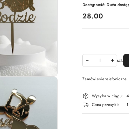
Dostępność:
Duża dostę
cena:
28.00
Ilość
szt.
Zamówienie telefoniczne
Dostępność
Wysyłka w ciągu:
4
i
Cena przesyłki:
1
dostawa