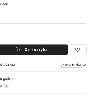
pność
Do koszyka
: 512947431
Zostaw telefon
Wyślij
8 godzin
2