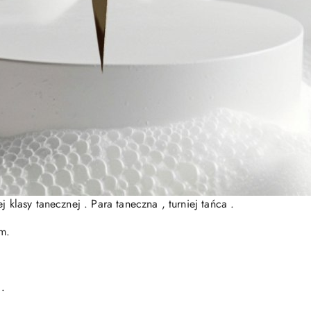
j klasy tanecznej . Para taneczna , turniej tańca .
mm.
 .