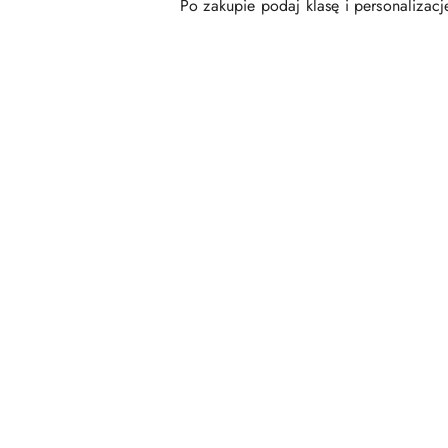
Po zakupie podaj klasę i personalizacj
Pomiń karuzelę produktów