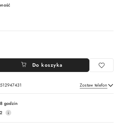
pność
Do koszyka
: 512947431
Zostaw telefon
Wyślij
8 godzin
2