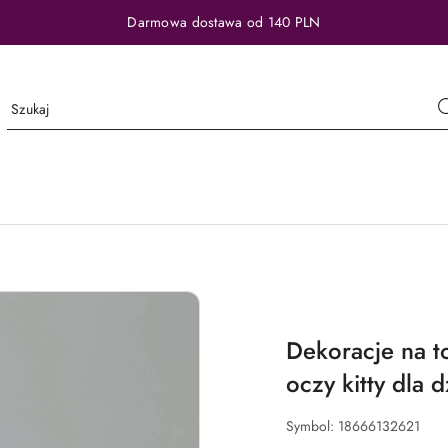
Darmowa dostawa od 140 PLN
Dekoracje na to
oczy kitty dla 
Symbol:
18666132621