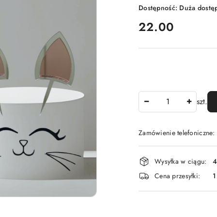
Dostępność:
Duża dostę
cena:
22.00
Ilość
szt.
Zamówienie telefoniczne
Dostępność
Wysyłka w ciągu:
4
i
Cena przesyłki:
1
dostawa