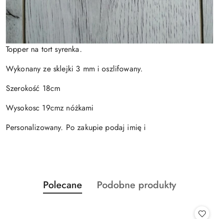
Topper na tort syrenka.
Wykonany ze sklejki 3 mm i oszlifowany.
Szerokość 18cm
Wysokosc 19cmz nóżkami
Personalizowany. Po zakupie podaj imię i
Produkty
Produkty
Polecane
Podobne produkty
Pomiń karuzelę produktów
o
o
statusie:
statusie: