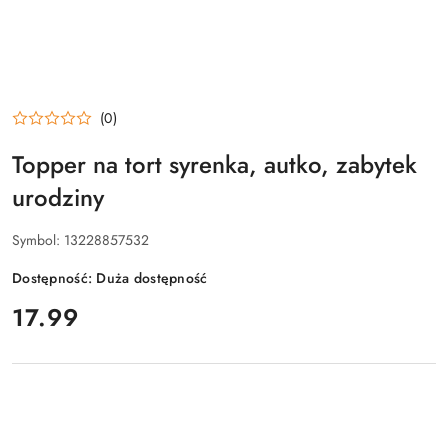
(0)
Topper na tort syrenka, autko, zabytek
urodziny
Symbol:
13228857532
Dostępność:
Duża dostępność
cena:
17.99