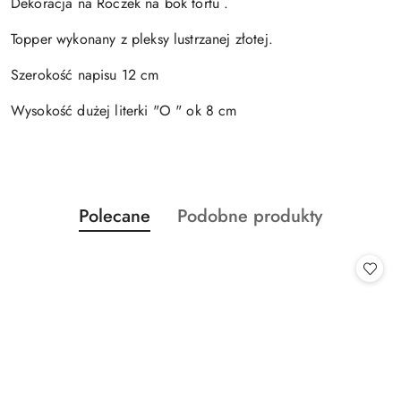
Dekoracja na Roczek na bok tortu .
Topper wykonany z pleksy lustrzanej złotej.
Szerokość napisu 12 cm
Wysokość dużej literki "O " ok 8 cm
Produkty
Produkty
Polecane
Podobne produkty
Pomiń karuzelę produktów
o
o
statusie:
statusie: