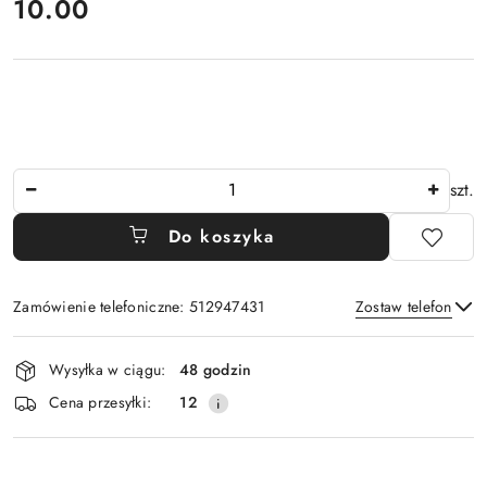
cena:
10.00
Ilość
szt.
Do koszyka
Zamówienie telefoniczne: 512947431
Zostaw telefon
Dostępność
Wysyłka w ciągu:
48 godzin
i
Wyślij
Cena przesyłki:
12
dostawa