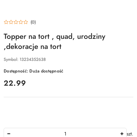
(0)
Topper na tort , quad, urodziny
,dekoracje na tort
Symbol:
13234352638
Dostępność:
Duża dostępność
cena:
22.99
Ilość
szt.