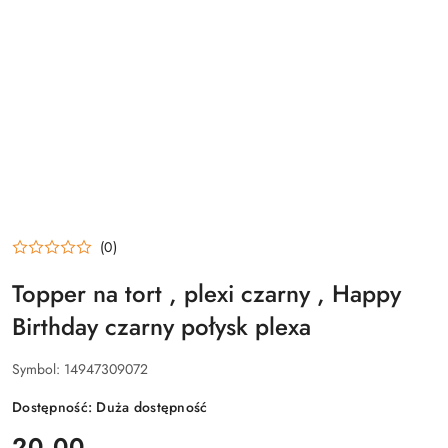
(0)
Topper na tort , plexi czarny , Happy
Birthday czarny połysk plexa
Symbol:
14947309072
Dostępność:
Duża dostępność
cena:
20.00