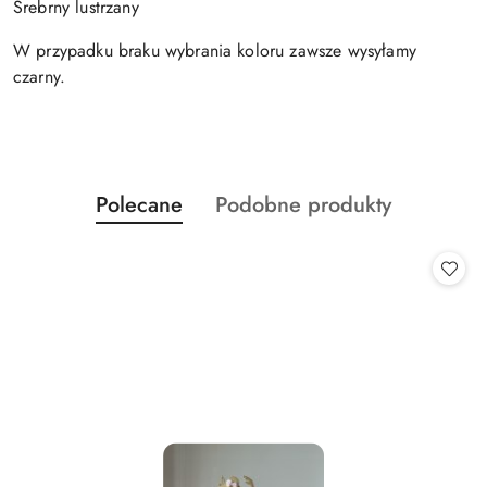
Srebrny lustrzany
W przypadku braku wybrania koloru zawsze wysyłamy
czarny.
Produkty
Produkty
Polecane
Podobne produkty
Pomiń karuzelę produktów
o
o
statusie:
statusie: