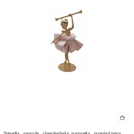
Statuetka , nagroda , cheerleaderka, mażoretka , przegląd tańca