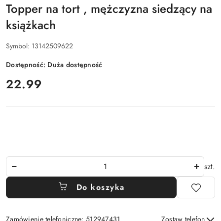
Topper na tort , mężczyzna siedzący na
książkach
Symbol:
13142509622
Dostępność:
Duża dostępność
cena:
22.99
Ilość
szt.
Do koszyka
Zamówienie telefoniczne: 512947431
Zostaw telefon