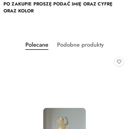
PO ZAKUPIE PROSZĘ PODAĆ IMIĘ ORAZ CYFRĘ
ORAZ KOLOR
Produkty
Produkty
Polecane
Podobne produkty
Pomiń karuzelę produktów
o
o
statusie:
statusie: