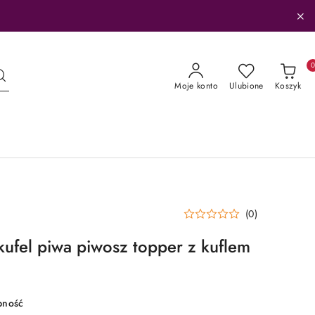
Moje konto
Ulubione
Koszyk
(0)
kufel piwa piwosz topper z kuflem
pność