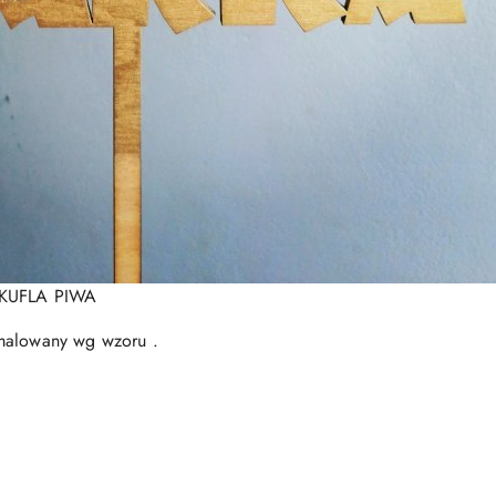
m KUFLA PIWA
omalowany wg wzoru .