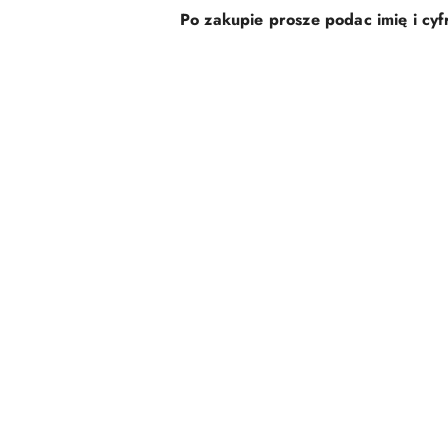
Po zakupie prosze podac imię i cyfr
Pomiń karuzelę produktów