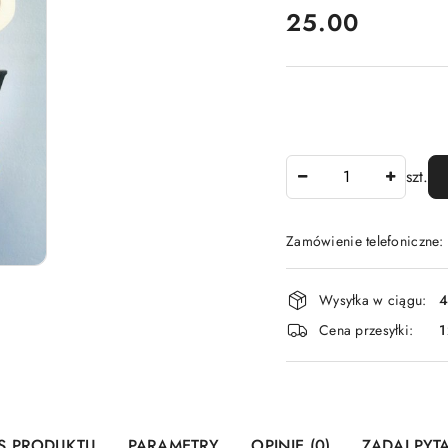
cena:
25.00
Ilość
szt.
Zamówienie telefoniczne
Dostępność
Wysyłka w ciągu:
4
i
Cena przesyłki:
1
dostawa
S PRODUKTU
PARAMETRY
OPINIE (0)
ZADAJ PYT