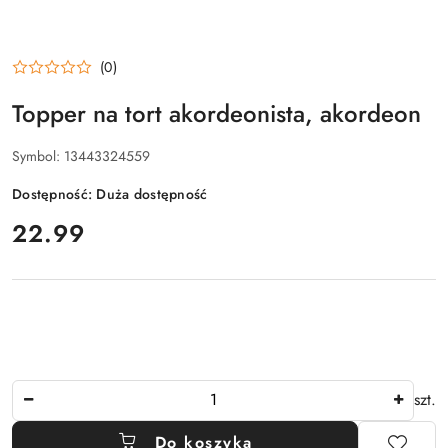
(0)
Topper na tort akordeonista, akordeon
Symbol:
13443324559
Dostępność:
Duża dostępność
cena:
22.99
Ilość
szt.
Do koszyka