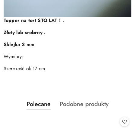
Topper na tort STO LAT ! .
Złoty lub srebrny .
Sklejka 3 mm
Wymiary:
Szerokość ok 17 cm
Produkty
Produkty
Polecane
Podobne produkty
Pomiń karuzelę produktów
o
o
statusie:
statusie: