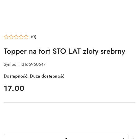
(0)
Topper na tort STO LAT złoty srebrny
Symbol:
13166960647
Dostępność:
Duża dostępność
cena:
17.00
Ilość