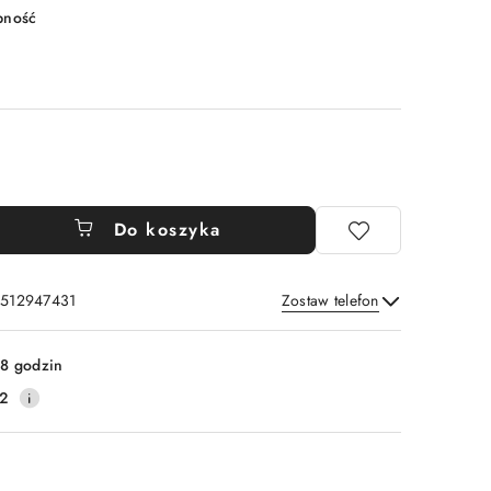
pność
Do koszyka
: 512947431
Zostaw telefon
Wyślij
8 godzin
2