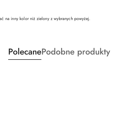
 na inny kolor niż zielony z wybranych powyżej.
Produkty
Produkty
Polecane
Podobne produkty
o
o
statusie:
statusie: