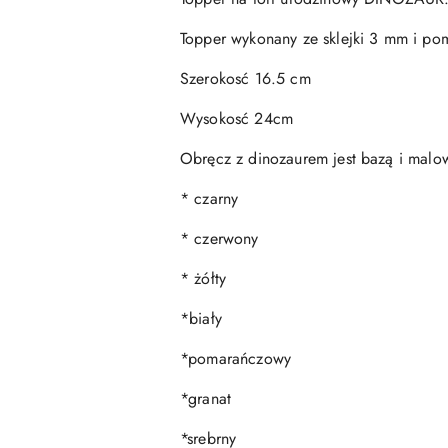
Topper wykonany ze sklejki 3 mm i po
Szerokosć 16.5 cm
Wysokosć 24cm
Obręcz z dinozaurem jest bazą i malowa
* czarny
* czerwony
* żółty
*biały
*pomarańczowy
*granat
*srebrny