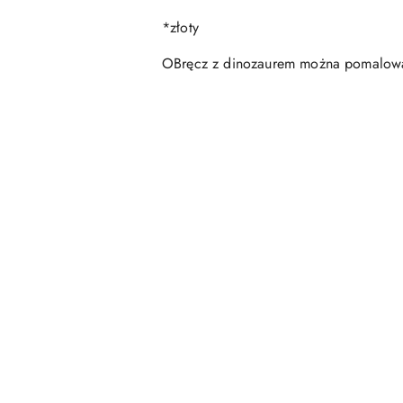
*złoty
OBręcz z dinozaurem można pomalować
Pomiń karuzelę produktów