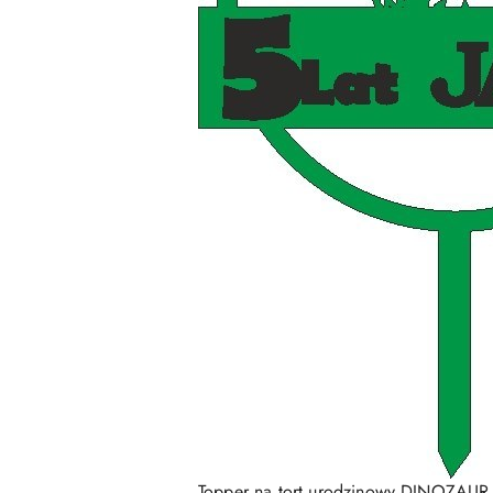
Topper na tort urodzinowy DINOZAUR