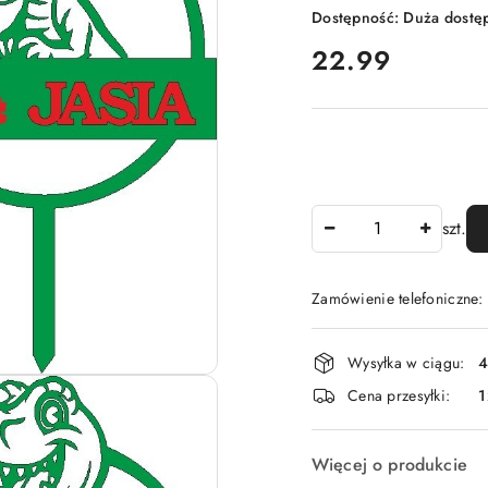
Dostępność:
Duża dostę
cena:
22.99
Ilość
szt.
Zamówienie telefoniczne
Dostępność
Wysyłka w ciągu:
4
i
Cena przesyłki:
1
dostawa
Więcej o produkcie