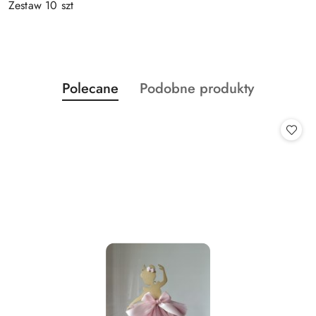
Zestaw 10 szt
Produkty
Produkty
Polecane
Podobne produkty
Pomiń karuzelę produktów
o
o
statusie:
statusie: