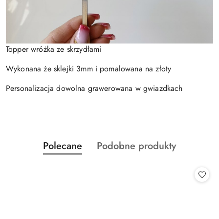
Topper wróżka ze skrzydłami
Wykonana że sklejki 3mm i pomalowana na złoty
Personalizacja dowolna grawerowana w gwiazdkach
Produkty
Produkty
Polecane
Podobne produkty
Pomiń karuzelę produktów
o
o
statusie:
statusie: