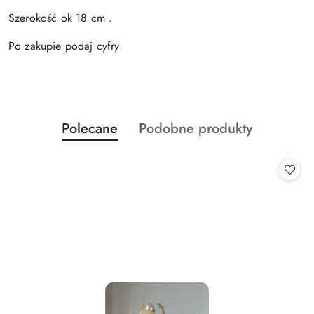
Szerokość ok 18 cm .
Po zakupie podaj cyfry
Produkty
Produkty
Polecane
Podobne produkty
Pomiń karuzelę produktów
o
o
statusie:
statusie: