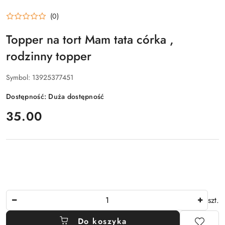
(0)
Topper na tort Mam tata córka ,
rodzinny topper
Symbol:
13925377451
Dostępność:
Duża dostępność
cena:
35.00
Ilość
szt.
Do koszyka