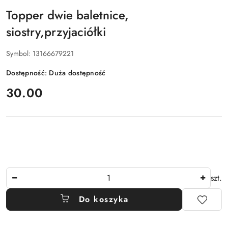
Topper dwie baletnice,
siostry,przyjaciółki
Symbol:
13166679221
Dostępność:
Duża dostępność
cena:
30.00
Ilość
szt.
Do koszyka