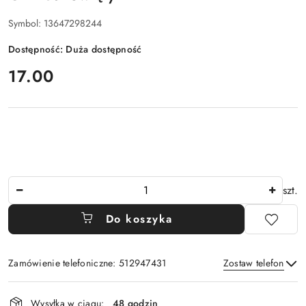
Symbol:
13647298244
Dostępność:
Duża dostępność
cena:
17.00
Ilość
szt.
Do koszyka
Zamówienie telefoniczne: 512947431
Zostaw telefon
Dostępność
Wysyłka w ciągu:
48 godzin