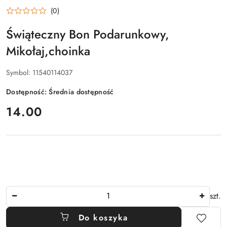
(0)
Świąteczny Bon Podarunkowy,
Mikołaj,choinka
Symbol:
11540114037
Dostępność:
Średnia dostępność
cena:
14.00
Ilość
szt.
Do koszyka