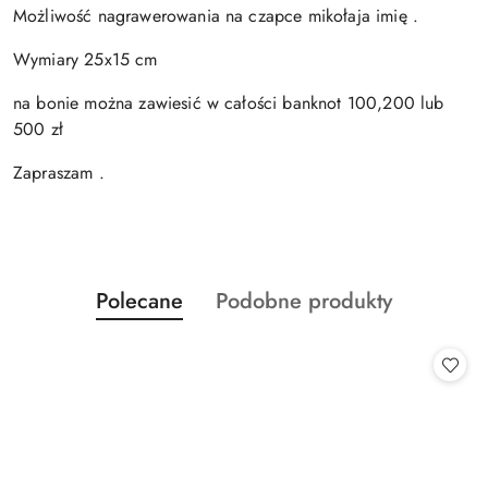
Możliwość nagrawerowania na czapce mikołaja imię .
Wymiary 25x15 cm
na bonie można zawiesić w całości banknot 100,200 lub
500 zł
Zapraszam .
Produkty
Produkty
Polecane
Podobne produkty
Pomiń karuzelę produktów
o
o
statusie:
statusie: