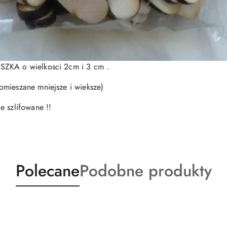
SZKA o wielkosci 2cm i 3 cm .
omieszane mniejsze i wieksze)
e szlifowane !!
Produkty
Produkty
Polecane
Podobne produkty
o
o
statusie:
statusie: