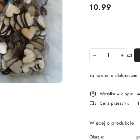
cena:
10.99
Ilość
szt.
Zamówienie telefoniczne
Dostępność
Wysyłka w ciągu:
4
i
Cena przesyłki:
1
dostawa
Więcej o produkcie
Okazje:
gr