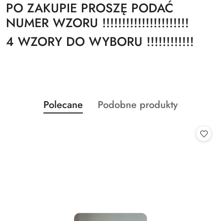
PO ZAKUPIE PROSZĘ PODAĆ
NUMER WZORU !!!!!!!!!!!!!!!!!!!!!!
4 WZORY DO WYBORU !!!!!!!!!!!!
Produkty
Produkty
Polecane
Podobne produkty
Pomiń karuzelę produktów
o
o
statusie:
statusie: