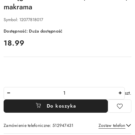
makrama
Symbol:
12077818017
Dostępność:
Duża dostępność
cena:
18.99
Ilość
szt.
Do koszyka
Zamówienie telefoniczne: 512947431
Zostaw telefon