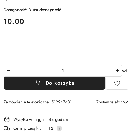
Dostępność:
Duża dostępność
cena:
10.00
Ilość
szt.
Do koszyka
Zamówienie telefoniczne: 512947431
Zostaw telefon
Dostępność
Wysyłka w ciągu:
48 godzin
i
Wyślij
Cena przesyłki:
12
dostawa