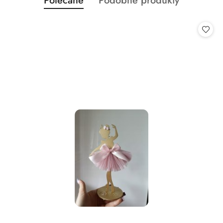
Polecane
Podobne produkty
Pomiń karuzelę produktów
o
o
statusie:
statusie: