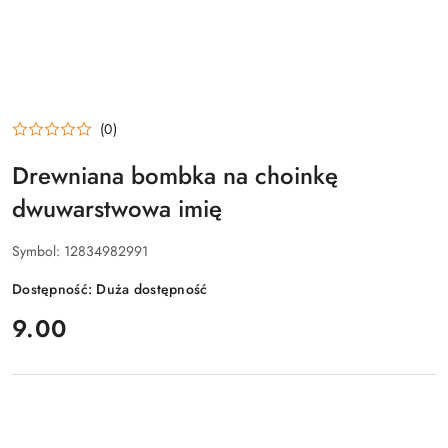
(0)
Drewniana bombka na choinkę
dwuwarstwowa imię
Symbol:
12834982991
Dostępność:
Duża dostępność
cena:
9.00