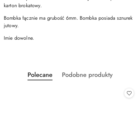
karton brokatowy.
Bombka łącznie ma grubość 6mm. Bombka posiada sznurek
jutowy.
Imie dowolne.
Produkty
Produkty
Polecane
Podobne produkty
Pomiń karuzelę produktów
o
o
statusie:
statusie: